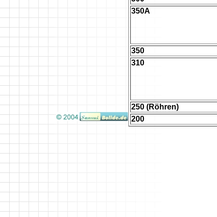
350A
350
310
250 (Röhren)
200